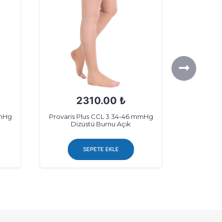
1650.00 ₺
mmHg
Provaris Plus CCL 3 34-46 mmHg
Provaris 
Dizaltı Burnu Kapalı
Di
SEPETE EKLE