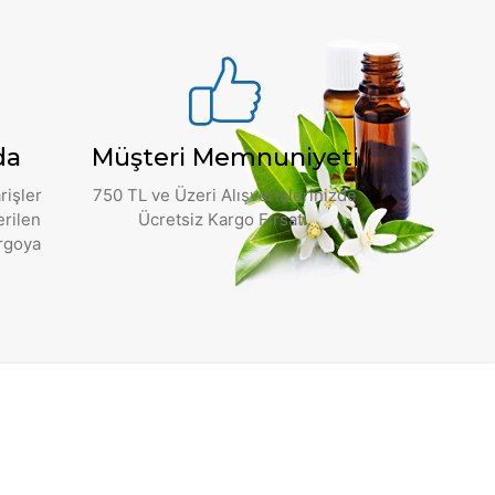
da
Müşteri Memnuniyeti
rişler
750 TL ve Üzeri Alışverişlerinizde
erilen
Ücretsiz Kargo Fırsatı.
argoya