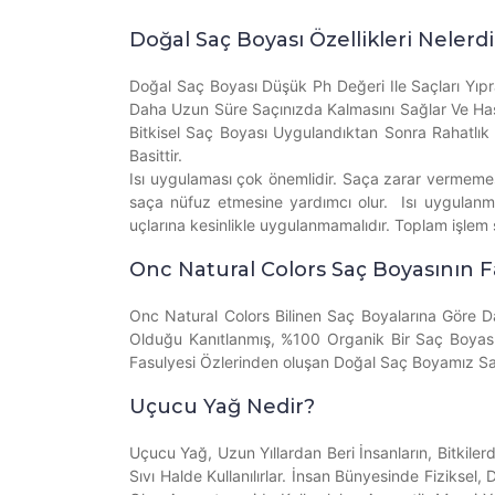
Doğal Saç Boyası Özellikleri Nelerdi
Doğal Saç Boyası Düşük Ph Değeri Ile Saçları Yıp
Daha Uzun Süre Saçınızda Kalmasını Sağlar Ve Hassas
Bitkisel Saç Boyası Uygulandıktan Sonra Rahatlık 
Basittir.
Isı uygulaması çok önemlidir. Saça zarar vermemesi
saça nüfuz etmesine yardımcı olur. Isı uygulanması
uçlarına kesinlikle uygulanmamalıdır. Toplam işlem s
Onc Natural Colors Saç Boyasının F
Onc Natural Colors Bilinen Saç Boyalarına Göre Da
Olduğu Kanıtlanmış, %100 Organik Bir Saç Boyasıdı
Fasulyesi Özlerinden oluşan Doğal Saç Boyamız Saçlar
Uçucu Yağ Nedir?
Uçucu Yağ, Uzun Yıllardan Beri İnsanların, Bitkile
Sıvı Halde Kullanılırlar. İnsan Bünyesinde Fizikse