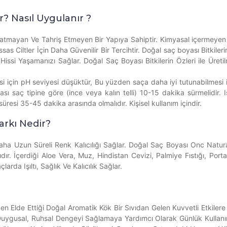
r? Nasıl Uygulanır ?
ratmayan Ve Tahriş Etmeyen Bir Yapıya Sahiptir. Kimyasal içermeyen 
 Ciltler İçin Daha Güvenilir Bir Tercihtir. Doğal saç boyası Bitkileri
Hissi Yaşamanızı Sağlar. Doğal Saç Boyası Bitkilerin Özleri ile Ür
 için pH seviyesi düşüktür, Bu yüzden saça daha iyi tutunabilmesi içi
 saç tipine göre (ince veya kalın telli) 10-15 dakika sürmelidir. I
üresi 35-45 dakika arasında olmalıdır. Kişisel kullanım içindir.
arkı Nedir?
ha Uzun Süreli Renk Kalıcılığı Sağlar. Doğal Saç Boyası Onc Natura
r. İçerdiği Aloe Vera, Muz, Hindistan Cevizi, Palmiye Fıstığı, Por
da Işıltı, Sağlık Ve Kalıcılık Sağlar.
rden Elde Ettiği Doğal Aromatik Kök Bir Sıvıdan Gelen Kuvvetli Etkiler
l, Duygusal, Ruhsal Dengeyi Sağlamaya Yardımcı Olarak Günlük Kullanı