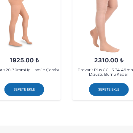
2310.00 ₺
2310.00 ₺
varis Plus CCL 3 34-46 mmHg
Provaris Plus CCL 3 34-46 
Dizüstü Burnu Kapalı
Dizüstü Burnu Açık
SEPETE EKLE
SEPETE EKLE