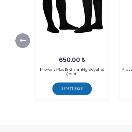
₺
1925.00 ₺
mHg Seyahat
Provaris 20-30mmHg Hamile Çorabı
Pro
SEPETE EKLE