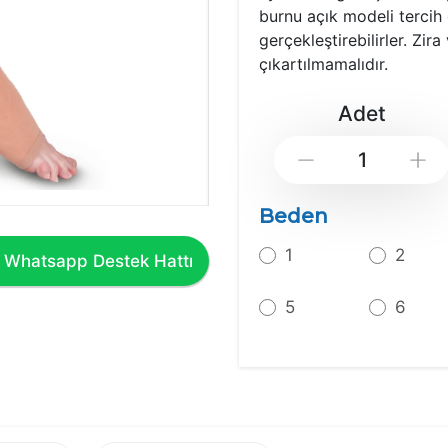
burnu açık modeli tercih
gerçekleştirebilirler. Zi
çıkartılmamalıdır.
Adet
Down
Beden
1
2
Whatsapp Destek Hattı
5
6