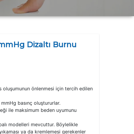
0mmHg Dizaltı Burnu
is oluşumunun önlenmesi için tercih edilen
0 mmHg basınç oluştururlar.
eneği ile maksimum beden uyumunu
alı modelleri mevcuttur. Böylelikle
e yıkaması ya da kremlemesi gerekenler