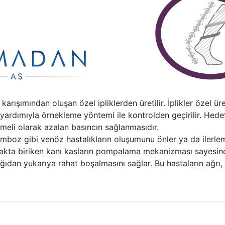
şımından oluşan özel ipliklerden üretilir. İplikler özel ür
az yardımıyla örnekleme yöntemi ile kontrolden geçirilir. Hed
meli olarak azalan basıncın sağlanmasıdır.
boz gibi venöz hastalıkların oluşumunu önler ya da ilerlem
kta biriken kanı kasların pompalama mekanizması sayesind
ğıdan yukarıya rahat boşalmasını sağlar. Bu hastaların ağrı, 