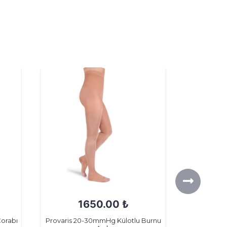
1650.00 ₺
orabı
Provaris 20-30mmHg Külotlu Burnu
Provaris 2