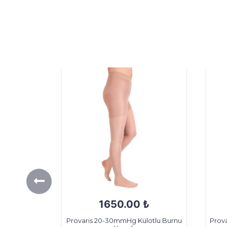
₺
1650.00 ₺
zaltı Burnu
Provaris 20-30mmHg Külotlu Burnu
Prov