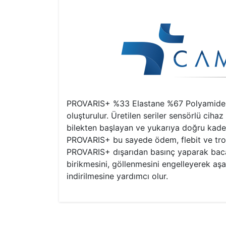
PROVARIS+ %33 Elastane %67 Polyamide karı
oluşturulur. Üretilen seriler sensörlü cih
bilekten başlayan ve yukarıya doğru kade
PROVARIS+ bu sayede ödem, flebit ve trom
PROVARIS+ dışarıdan basınç yaparak baca
birikmesini, göllenmesini engelleyerek aşa
indirilmesine yardımcı olur.