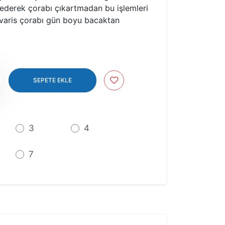
 ederek çorabı çıkartmadan bu işlemleri
ra varis çorabı gün boyu bacaktan
Up
SEPETE EKLE
3
4
7