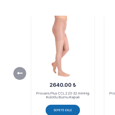
₺
2640.00 ₺
23-32 mmHg
Provaris Plus CCL 2 23-32 mmHg
Pro
 Siyah
Külotlu Burnu Kapalı
SEPETE EKLE