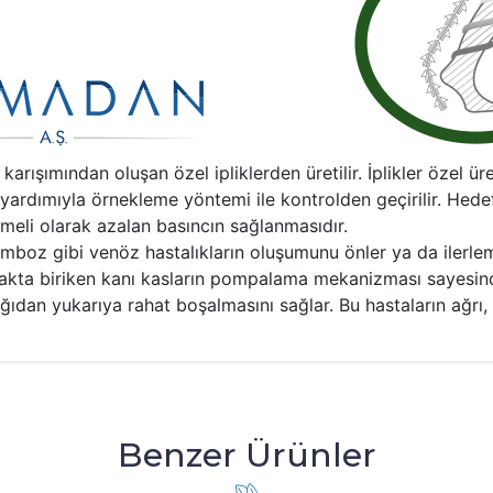
şımından oluşan özel ipliklerden üretilir. İplikler özel ür
az yardımıyla örnekleme yöntemi ile kontrolden geçirilir. Hed
meli olarak azalan basıncın sağlanmasıdır.
boz gibi venöz hastalıkların oluşumunu önler ya da ilerlem
kta biriken kanı kasların pompalama mekanizması sayesind
ğıdan yukarıya rahat boşalmasını sağlar. Bu hastaların ağrı, 
Benzer Ürünler