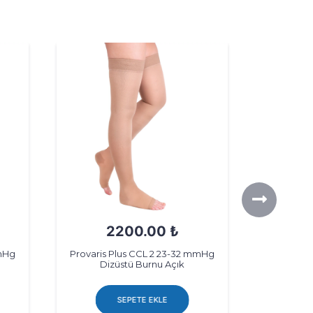
2200.00 ₺
mmHg
Provaris Plus CCL 2 23-32 mmHg
Provaris 
Dizüstü Burnu Açık
Diz
SEPETE EKLE