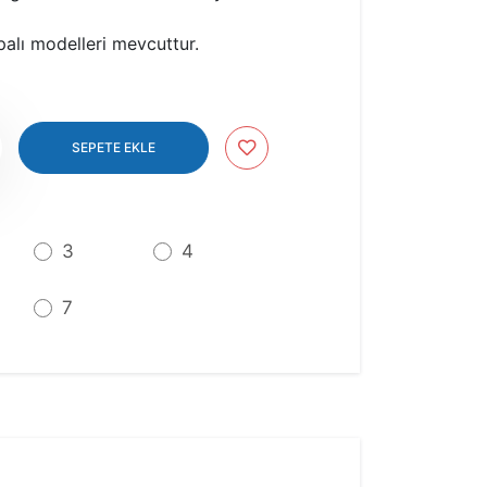
palı modelleri mevcuttur.
Up
SEPETE EKLE
3
4
7