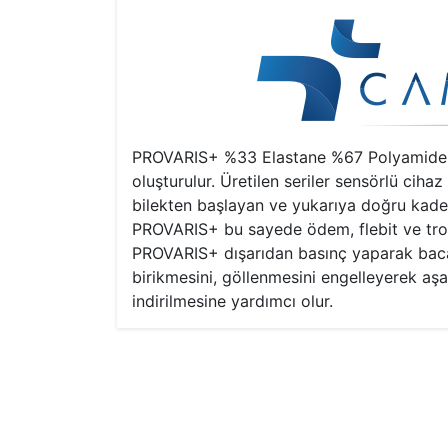
PROVARIS+ %33 Elastane %67 Polyamide karı
oluşturulur. Üretilen seriler sensörlü cih
bilekten başlayan ve yukarıya doğru kade
PROVARIS+ bu sayede ödem, flebit ve trom
PROVARIS+ dışarıdan basınç yaparak baca
birikmesini, göllenmesini engelleyerek aşa
indirilmesine yardımcı olur.