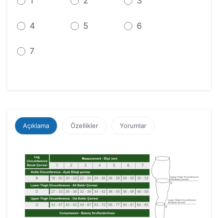
1
2
3
4
5
6
7
Açıklama
Özellikler
Yorumlar