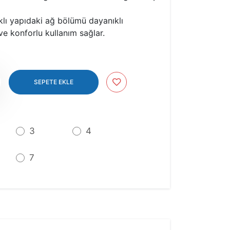
klı yapıdaki ağ bölümü dayanıklı
ve konforlu kullanım sağlar.
Up
SEPETE EKLE
3
4
7