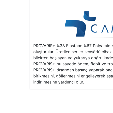
PROVARIS+ %33 Elastane %67 Polyamide karı
oluşturulur. Üretilen seriler sensörlü cih
bilekten başlayan ve yukarıya doğru kade
PROVARIS+ bu sayede ödem, flebit ve trom
PROVARIS+ dışarıdan basınç yaparak baca
birikmesini, göllenmesini engelleyerek aşa
indirilmesine yardımcı olur.