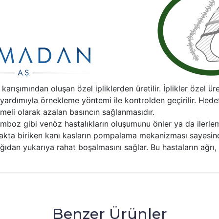
şımından oluşan özel ipliklerden üretilir. İplikler özel ür
az yardımıyla örnekleme yöntemi ile kontrolden geçirilir. Hed
meli olarak azalan basıncın sağlanmasıdır.
boz gibi venöz hastalıkların oluşumunu önler ya da ilerlem
kta biriken kanı kasların pompalama mekanizması sayesind
ğıdan yukarıya rahat boşalmasını sağlar. Bu hastaların ağrı, 
Benzer Ürünler