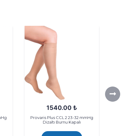
1540.00 ₺
mmHg
Provaris Plus CCL 2 23-32 mmHg
Provaris 
Dizaltı Burnu Kapalı
Di