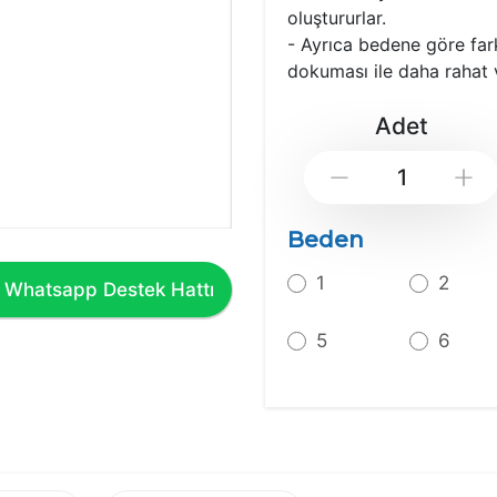
oluştururlar.
- Ayrıca bedene göre far
dokuması ile daha rahat 
Adet
Down
Beden
1
2
Whatsapp Destek Hattı
5
6