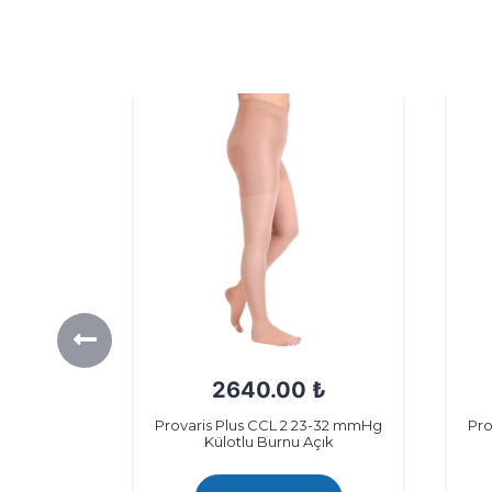
₺
2640.00 ₺
23-32 mmHg
Provaris Plus CCL 2 23-32 mmHg
Pro
 Siyah
Külotlu Burnu Açık