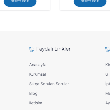
SEPETE EKLE
SEPETE EKLE
Faydalı Linkler
Anasayfa
Ki
Kurumsal
Gi
Sıkça Sorulan Sorular
İp
Blog
Me
İletişim
Ay