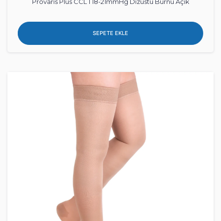
Provaris Plus CCL 1 18-21mmHg Dizüstü Burnu Açık
SEPETE EKLE